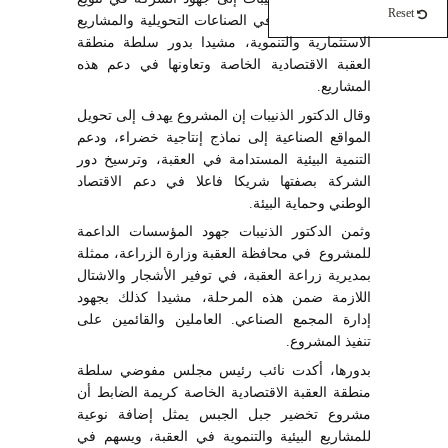
Reset
منتجاتها والتوسع في الصناعات التحويلية والمشاريع
الاستثمارية والتنموية، مشيدا بدور سلطة منطقة
العقبة الاقتصادية الخاصة وتعاونها في دعم هذه
المشاريع.
وقال الدكتور الذنيبات إن المشروع يهدف إلى تحويل
المواقع الصناعية إلى نماذج إنتاجية خضراء، ودعم
التنمية البيئية المستدامة في العقبة، وترسيخ دور
الشركة بصفتها شريكا فاعلا في دعم الاقتصاد
الوطني وحماية البيئة.
وثمن الدكتور الذنيبات جهود المؤسسات الداعمة
للمشروع في محافظة العقبة وزارة الزراعة، ممثلة
بمديرية زراعة العقبة، في توفير الأشجار والاشتال
اللازمة ضمن هذه المرحلة، مشيدا كذلك بجهود
إدارة المجمع الصناعي. العاملين والقائمين على
تنفيذ المشروع.
بدورها، أكدت نائب رئيس مجلس مفوضي سلطة
منطقة العقبة الاقتصادية الخاصة كريمة الضابط أن
مشروع تخضير جبل الجبس يمثل إضافة نوعية
للمشاريع البيئية والتنموية في العقبة، ويسهم في