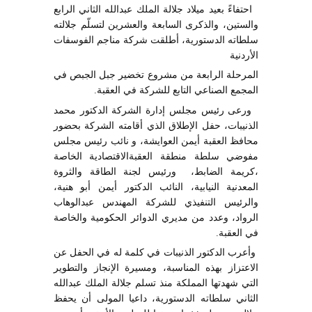
احتفاءً بعيد ميلاد جلالة الملك عبدالله الثاني الرابع
والستين، والذكرى السابعة والعشرين لتسلّم جلالته
سلطاته الدستورية، أطلقت شركة مناجم الفوسفات
الأردنية
المرحلة الرابعة من مشروع تخضير جبل الجبص في
المجمع الصناعي التابع للشركة في العقبة.
ورعى رئيس مجلس إدارة الشركة الدكتور محمد
الذنيبات، حفل الإطلاق الذي أقامته الشركة بحضور
محافظ العقبة أيمن العوايشة، و نائب رئيس مجلس
مفوضي سلطة منطقة العقبةالاقتصادية الخاصة
،كريمة الضابط، ورئيس لجنة الطاقة والثروة
المعدنية النيابية، النائب الدكتور أيمن أبو هنية،
والرئيس التنفيذي للشركة المهندس عبدالوهاب
الرواد، وعدد من مديري الدوائر الحكومية والخاصة
في العقبة.
وأعرب الدكتور الذنيبات في كلمة له في الحفل عن
الاعتزاز بهذه المناسبة، ومسيرة الإنجاز والتطوير
التي شهدتها المملكة منذ تسلم جلالة الملك عبدالله
الثاني سلطاته الدستورية، داعيا المولى أن يحفظ