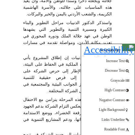
جلالته ويجعله ذخرا وسندا للوطن والأمة، وأن يعيد
هذه المناسبات على جلالته، والأسرة الهاشمية
الكريمة، والشعب الأردني باليمن والخير والبركات.
واستذكر الدكتور الذنيبات مراحل التطوير والبناء
الكبيرة ومسيرة التنمية والتطوير التي يشهدها
الوطن في عهد جلالة الملك ودوره المحوري في
تعزيز مكانة الأردن، ومواصلة تقدمه في مسارات
Open toolbar
البناء والتحديث.
Accessibility Tools
وقال الدكتور الذنيبات إن إطلاق المشروع يأتي
Increase Text
انسجاما مع الرؤية الملكية في الحفاظ على البيئة،
مشيرا في هذا الإطار إلى حرص الشركة على
Decrease Text
تحويل التحديات إلى فرص حقيقية للتنمية
Grayscale
المستدامة، وتعزيز الجوانب البيئية والمجتمعية في
High Contrast
العقبة ومواقع عمل الشركة المختلفة.
وأضاف أن تنفيذ هذه المرحلة يتزامن مع الاحتفال
Negative Contrast
بيوم الشجرة، بما يعكس التزام الشركة بدعم الجهود
Light Background
الوطنية لزيادة الرقعة الخضراء، ووضع الاستدامة
البيئية ضمن اولوياتها، ودعم المشاريع التنموية في
Links Underline
العقبة.
Readable Font
ولفت الدكتور الذنيبات إلى جهود الشركة في تنويع