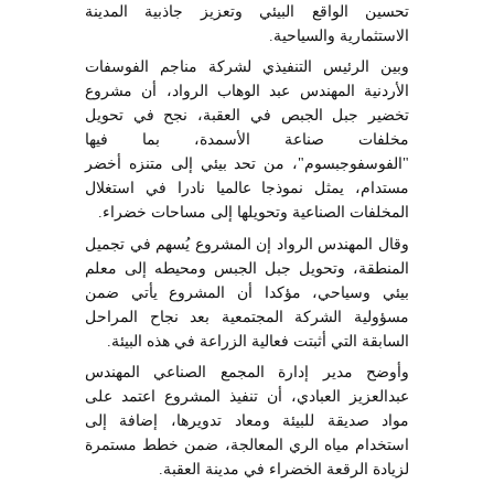
تحسين الواقع البيئي وتعزيز جاذبية المدينة
الاستثمارية والسياحية.
وبين الرئيس التنفيذي لشركة مناجم الفوسفات
الأردنية المهندس عبد الوهاب الرواد، أن مشروع
تخضير جبل الجبص في العقبة، نجح في تحويل
مخلفات صناعة الأسمدة، بما فيها
"الفوسفوجبسوم"، من تحد بيئي إلى متنزه أخضر
مستدام، يمثل نموذجا عالميا نادرا في استغلال
المخلفات الصناعية وتحويلها إلى مساحات خضراء.
وقال المهندس الرواد إن المشروع يُسهم في تجميل
المنطقة، وتحويل جبل الجبس ومحيطه إلى معلم
بيئي وسياحي، مؤكدا أن المشروع يأتي ضمن
مسؤولية الشركة المجتمعية بعد نجاح المراحل
السابقة التي أثبتت فعالية الزراعة في هذه البيئة.
وأوضح مدير إدارة المجمع الصناعي المهندس
عبدالعزيز العبادي، أن تنفيذ المشروع اعتمد على
مواد صديقة للبيئة ومعاد تدويرها، إضافة إلى
استخدام مياه الري المعالجة، ضمن خطط مستمرة
لزيادة الرقعة الخضراء في مدينة العقبة.