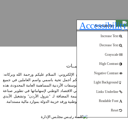
Open toolbar
Accessibility Tools
Increase Text
Decrease Text
Grayscale
كلمـة رئيـس مجلـس الإدارة
High Contrast
معالي الدكتور محمد الذنيبــات
Negative Contrast
السادة / السيدات، زوار الموقع الإلكتروني: السلام عليكم ورحمة الله وبركاته:
اسمحوا لي في البداية أن أحييكم أجمل تحية باسمي واسم العاملين في جميع
Light Background
مواقع الإنتاج في شركة مناجم الفوسفات الأردنية المساهمة العامة المحدودة، هذه
الشركة التي تعد لبنة أساسية في الاقتصاد الوطني لإسهاماتها في تطوير صناعة
Links Underline
التعدين الأردنية، وفي زيادة القيمة المضافة لـ "بترول الأردن" وتشغيل الأيدي
Readable Font
العاملة، وزيادة قيمة الصادرات الوطنية ورفد خزينة الدولة بموارد مالية مستدامة.
اقرأ المزيد
Reset