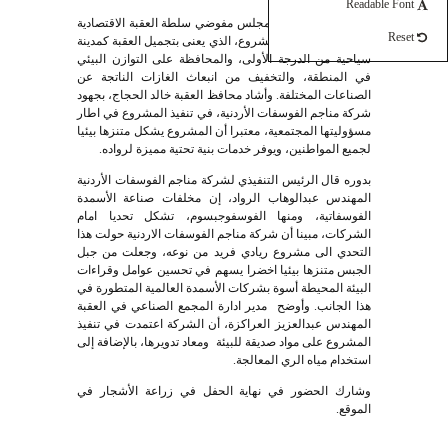
Readable Font
من جانبه، أكد رئيس مجلس مفوضي سلطة العقبة الاقتصادية
Reset
نايف الفايز، أهمية المشروع، الذي يعنى بتجميل العقبة كمدينة
سياحية من الدرجة الأولى، والمحافظة على التوازن البيئي
في المنطقة، والتخفيف من انبعاث الغازات الناتجة عن
الصناعات المختلفة. وأشاد محافظ العقبة خالد الحجاج، بجهود
شركة مناجم الفوسفات الأردنية، في تنفيذ المشروع في اطار
مسؤوليتها المجتمعية، معتبرا أن المشروع يشكل متنزها بيئيا
لجميع المواطنين، ويوفر خدمات بنية تحتية مميزة لرواده.
بدوره قال الرئيس التنفيذي لشركة مناجم الفوسفات الأردنية
المهندس عبدالوهاب الرواد، إن مخلفات صناعة الأسمدة
الفوسفاتية، ومنها الفوسفوجبسوم، تشكل تحديا امام
الشركات، مبينا أن شركة مناجم الفوسفات الاردنية حولت هذا
التحدي الى مشروع ريادي فريد من نوعه، وجعلت من جبل
الجبس متنزها بيئيا اخضرا يسهم في تحسين عوامل وقراءات
البيئة المحيطة أسوة بشركات الأسمدة العالمية المتطورة في
هذا الجانب. وأوضح مدير ادارة المجمع الصناعي في العقبة
المهندس عبدالعزيز العراكزة، أن الشركة اعتمدت في تنفيذ
المشروع على مواد صديقة للبيئة ومعاد تدويرها، بالإضافة إلى
استخدام مياه الري المعالجة.
وشارك الحضور في نهاية الحفل في زراعة الأشجار في
الموقع.