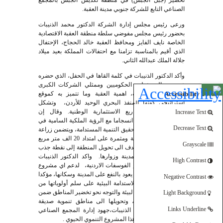
تخضير (جبل الجبس) في منطقة تكديس الجبس بالمجمع
الصناعي التابع للشركة جنوبي مدينة العقبة.
ورعى رئيس مجلس إدارة الشركة الدكتور محمد الذنيبات
بحضور رئيس مجلس مفوضي سلطة منطقة العقبة الاقتصادية
الخاصة نايف الفايز ومحافظ العقبة خالد الحجاج، الإحتفال
الذي أقيم بالمناسبة تزامنا مع احتفالات المملكة بعيد ميلاد
جلالة الملك عبدالله الثاني.
وأكد الدكتور الذنيبات في كلمة القاها في الحفل، الذي حضره
عدد من المسؤولين الحكوميين وممثلي الشركات الكبرى
Open toolbar
Accessibility Tools
العاملة في المنطقة، اهمية العقبة وما تتميز به كموقع
استراتيجي كونها المنفذ البحري الوحيد للأردن، وتشكل
مركزا لأكبر المشاريع الاستثمارية الوطنية. وقال إن
Increase Text
المشروع، الذي يأتي انسجاما مع الرؤية الملكية السامية في
Decrease Text
الحفاظ على البيئة وتحقيق التنمية المستدامة، ويتضمن زراعة
10 الاف شجرة حرجية ومثمرة على امتداد 20 الف متر مربع
Grayscale
وعلى عدة مراحل، يهدف الى تحويل المنطقة إلى نقطة جذب
ومتنزه عام لابناء المدينة وزوارها. واكد الدكتور الذنيبات
High Contrast
استعداد شركة مناجم الفوسفات الاردنية، لدعم اي مشروع
تنموي في العقبة، بما يعود بالنفع على المدينة وسكانها، مؤكدا
Negative Contrast
أن الشركة وضعت الاستدامة البيئية على سلم أولوياتها من
خلال المحافظة على البيئة والتوجه نحو تخضير المناطق ضمن
Light Background
مواقع عمل الشركة، وتحويلها الى مناطق تنموية صديقة
Links Underline
للبيئة. وثمن الدكتور الذنيبات،جهود إدارة المجمع الصناعي
والقائمين على تنفيذ هذا المشروع التنموي الحيوي .