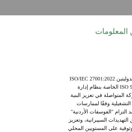
عمّان – تسلّمت شركة مناجم الفوسفات الأردنية في مقرها بالعاصمة عمّان، شهادتي الاعتماد الدوليتين ISO/IEC 27001:2022
الخاصة بنظام إدارة أمن المعلومات، والتي حصلت عليها دائرة تكنولوجيا المعلومات، وISO 9001:2015 الخاصة بنظام إدارة
 شركة TÜV AUSTRIA ، تقديرًا لجهود الشركة المتواصلة في تعزيز البنية
 التشغيلية وفقًا لممارسات
 التزام "الفوسفات الأردنية"
لتهديدات السيبرانية، وتعزيز
وثوقية على المستويين المحلي