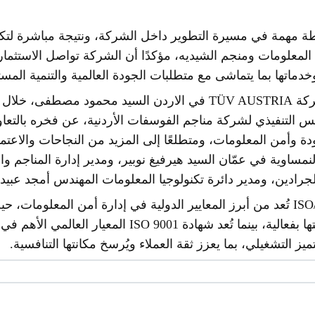
ة مهمة في مسيرة التطوير داخل الشركة، ونتيجة مباشرة لتك
المعلومات ومنجم الشيديه، مؤكدًا أن الشركة تواصل الاستثمار 
خدماتها بما يتماشى مع متطلبات الجودة العالمية والتنمية المست
من جهته، أعرب المدير العام لشركة TÜV AUSTRIA في الاردن السيد محم
س التنفيذي لشركة مناجم الفوسفات الأردنية، عن فخره بالتعاون 
ودة وأمن المعلومات، ومتطلعًا إلى المزيد من النجاحات والاعتم
مساوية في عمّان السيد هيرفيغ نوبير، ومدير إدارة المناجم وا
رادين، ومدير دائرة تكنولوجيا المعلومات المهندس أمجد عبيد.
ويُشار إلى أن شهادة ISO/IEC 27001 تُعد من أبرز المعايير الدولية في إدارة أمن
تقييم المخاطر السيبرانية ومعالجتها بفعالية، بينما تُعد شها
 التشغيلي، بما يعزز ثقة العملاء ويُرسخ مكانتها التنافسية.