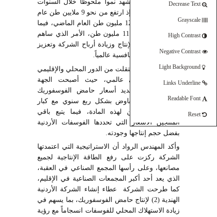
الفوسفات الخام شهد نمواً ملحوظاً خلال السنوات
Decrease Text
الخمس الماضية، إذ ارتفع من نحو 9 ملايين طن عام
Grayscale
2019 إلى حوالي12 مليون طن العام الماضي، فيما
تجاوزت المبيعات 11 مليون طن، الأمر الذي ساهم
High Contrast
في خفض كلف الإنتاج وزيادة أرباح الشركة وتعزيز
Negative Contrast
قدرتها ومكانتها التنافسية عالمياً.
Light Background
وبين أن الشركة انتقلت من الدور المحلي والإقليمي
إلى موقع ريادي عالمي، حيث أصبحت الجهة
Links Underline
المرجعية في تحديد أسعار حامض الفوسفوريك
Readable Font
عالميًا، إذ يتم التفاوض بشكل ربع سنوي مع كبار
المنتجين العالميين لهذه المادة، فيما يتبع باقي
Reset
المنتجين الأسعار التي تحددها الفوسفات الأردنية
بفضل حجم إنتاجها وجودته.
وأكد المهندس الرواد أن الاستراتيجية التي اعتمدتها
الشركة ركزت على رفع الطاقة الإنتاجية لجميع
مصانعها، وعلى رأسها المجمع الصناعي في العقبة،
الذي يعد أحد أكبر المجمعات الصناعية في الإقليم،
كما طرحت الشركة عطاء إنشاء الشركة الأردنية
الهندية (2) لإنتاج حامض الفوسفوريك، بما يسهم في
زيادة الاستهلاك المحلي للفوسفات انسجاماً مع رؤية