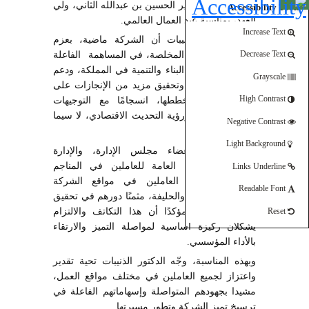
Open toolbar
الثاني، وسمو الأمير الحسين بن عبدالله الثاني، ولي
Accessibility Tools
العهد، بمناسبة عيد العمال العالمي.
Increase Text
وأكد الدكتور الذنيبات أن الشركة ماضية، بعزم
كوادرها وجهودهم المخلصة، في المساهمة الفاعلة
Decrease Text
في تعزيز مسيرة البناء والتنمية في المملكة، ودعم
Grayscale
الاقتصاد الوطني، وتحقيق مزيد من الإنجازات على
صعيد أعمالها وخططها، انسجامًا مع التوجيهات
High Contrast
الملكية السامية ورؤية التحديث الاقتصادي، لا سيما
Negative Contrast
في قطاع التعدين.
Light Background
وأشاد بجهود أعضاء مجلس الإدارة، والإدارة
التنفيذية، والنقابة العامة للعاملين في المناجم
Links Underline
والتعدين، وكافة العاملين في مواقع الشركة
Readable Font
والشركات التابعة والحليفة، مثمنًا دورهم في تحقيق
إنجازات نوعية، مؤكدًا أن هذا التكاتف والالتزام
Reset
يشكّلان ركيزة أساسية لمواصلة التميز والارتقاء
بالأداء المؤسسي.
وبهذه المناسبة، وجّه الدكتور الذنيبات تحية تقدير
واعتزاز لجميع العاملين في مختلف مواقع العمل،
مشيدا بجهودهم المتواصلة وإسهاماتهم الفاعلة في
ترسيخ تميز الشركة وتطور مسيرتها.