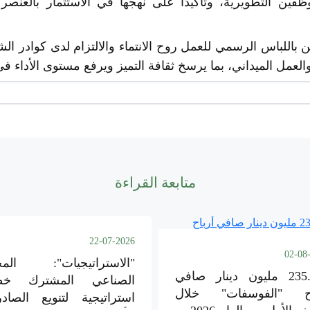
وظفين التطويرية، وتأكيدًا على نهجها في الاستثمار بالعنص
باللباس الرسمي للعمل روح الانتماء والالتزام لدى كوادر الش
لعمل الميداني، بما يرسخ ثقافة التميز ويرفع مستوى الأداء في 
متابعة القراءة
22-07-2026
02-08
"الاستراتيجيات": المج
235.119 مليون دينار صافي
الصناعي المشترك خط
اح "الفوسفات" خلال
استراتيجية لتنويع الصاد