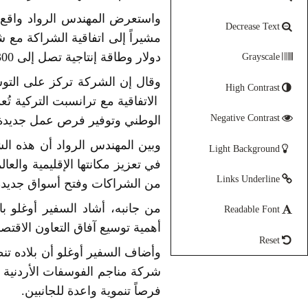
واستعرض المهندس الرواد واقع ش
Decrease Text
دولار وطاقة إنتاجية تصل إلى 300 ألف طن سنوياً.
Grayscale
وقال إن الشركة تركز على التوسع
High Contrast
الاتفاقية مع ترانسبت التركية ت
Negative Contrast
الوطني وتوفير فرص عمل جديدة
وبين المهندس الرواد أن هذه ال
Light Background
في تعزيز مكانتها الإقليمية وال
Links Underline
من الشراكات وفتح أسواق جديدة
من جانبه، أشاد السفير أوغلو با
Readable Font
أهمية توسيع آفاق التعاون الاقتص
Reset
وأضاف السفير أوغلو أن بلاده تن
شركة مناجم الفوسفات الأردنية و
فرصاً تنموية واعدة للجانبين.