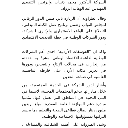
الشركة الدكتور محمد ذنبيات والرئيس التنفيذي
المهندس عبد الوهاب الرواد.
وقال الطراونة أن الزيارة تاتي ضمن الدور الرقابي
لمجلس النواب وضمن برنامج عمل الكتله الميداني،
للاطلاع على الواقع الاستثماري والإداري للشركة،
ودور الشركات الوطنية في خطة التحديث الاقتصادي
.
واكد ان "الفوسفات الأردنية" احدى أهم الشركات
الوطنية الداعمة للاقتصاد الوطني، مشيدًا بما حققته
من إنجازات في مجالات الإنتاج والتصدير، ودورها
في تعزيز مكانة الأردن على خارطة التنافسية
العالمية في صناعة التعدين.
وأشار لدور الشركة في الخدمة المجتمعية، من
خلال مبادراتها بدعم المجتمعات المحلية، لاسيما في
البنى التحتية في المناطق التي تعمل فيها، مثمنيا
مبادرة دعم الموازنة العامة المقدرة بمبلغ اربعين
مليون دينار لصالح قطاعي الصحة والتعليم ،ما يجسد
التزامها بمسؤوليتها الاجتماعية والوطنية.
وشدد الطروانة على أهمية الشفافية والمساءلة ،