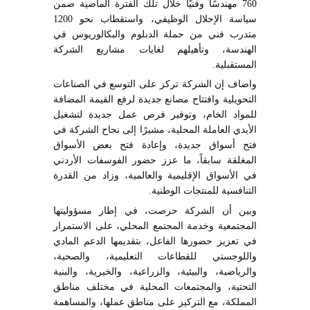
760 مهندسًا وفنيًا خلال تلك الفترة الماضية ضمن
سياسة الإحلال الوظيفي، واستقطاب نحو 1200
متدرب فني من حملة الدبلوم والبكالوريوس في
الهندسة، وتأهيلهم لغايات مشاريع الشركة
المستقبلية.
واضاف إن الشركة تركز على التوسع في الصناعات
التحويلية وافتتاح مصانع جديدة لرفع القيمة المضافة
للمواد الخام، وتوفير فرص عمل جديدة لتشغيل
الأيدي العاملة المحلية، مشيرًا إلى نجاح الشركة في
فتح أسواق جديدة، وإعادة فتح بعض الأسواق
المغلقة سابقاً، ما عزز حضور الفوسفات الأردني
في الأسواق الإقليمية والعالمية، وزاد من القدرة
التنافسية للمنتجات الوطنية.
وبين أن الشركة حرصت، في إطار مسؤوليتها
المجتمعية وخدمة المجتمع المحلي، على الاستمرار
في تعزيز حضورها الفاعل، بتقديمها الدعم المادي
واللوجستي للقطاعات التعليمية، والصحية،
والرياضية، والبيئية، والزراعية، والخيرية، والبنية
التحتية، والمجتمعات المحلية في مختلف مناطق
المملكة، مع التركيز على مناطق عملها، والمساهمة