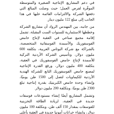
في دعم المشاريع الإنتاجية الصغيرة والمتوسطة
الموفّرة لفرص العمل؛ حيث وصلت المبالغ التي
دفعتها الشركة والالتزامات القائمة عليها في هذا
الجانب إلى مبلغ 122 مليون دينار.
من جانبه، بين المهندس الرواد أن مشاريع الشركة
وخططها الاستثمارية للسنوات الست المقبلة، تشمل
إقامة مجمع صناعي في العقبة لإنتاج حامض
الفوسفوريك والأسمدة الفوسفاتية المتخصصة،
بالشراكة مع شركة البوتاس العربية، بتكلفة 600
مليون دولار، وتأسيس الشركة الأردنية التركية
للأسمدة لإنتاج حامض الفوسفوريك في العقبة،
بتكلفة 400 مليون دولار، ورفع القدرة الإنتاجية
لمصنع حامض الفوسفوريك التابع للشركة الهندية
الأردنية للكيماويات لتصل إلى 1500 طن يوميًا،
وإنشاء وحدة حامض الكبريتيك بقدرة إنتاجية تبلغ
2300 طن يوميًا، وبتكلفة 200 مليون دولار.
وتشمل المشاريع أيضًا إنشاء مستودعات فوسفات
جديدة في العقبة، لزيادة الطاقة التخزينية
للفوسفات بمقدار 150 ألف طن، وبتكلفة 100 مليون
دولار، وإنشاء خزانات أمونيا جديدة في العقبة بأعلى