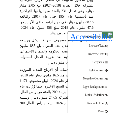
للشركة خلال الفترة (2018-2024) بلغ 2.05 مليار
دينار، وهي تعادل 231 بالمئة من أرباحها التراكمية
منذ تأسيسها عام 1954 حتى عام 2017، والبالغة
887.8 مليون دينار، في حين ارتفع صافي الأرباح من
47.6 مليون عام 2018 ليبلغ 458 مليونًا عام 2024،
بزيادة مقدارها 411 مليون دينار.
Open toolbar
Accessibility Tools
واشار إن مجموع مصروف ضريبة الدخل ورسوم
التعدين للخزينة خلال هذه الفترة، بلغ 885 مليون
Increase Text
دينار، فيما بلغت حصة الحكومة والضمان الاجتماعي
Decrease Text
من الأرباح الصافية بعد ضريبة الدخل للسنوات
السبع الأخيرة 868.5 مليون دينار.
Grayscale
وأوضح الدكتور الذنيبات أن الأرباح النقدية الموزعة
High Contrast
للمساهمين ارتفعت من 16.5 مليون دينار عام 2018،
Negative Contrast
إلى 396 مليون دينار عام 2024، ليبلغ مجموعها 1.171
مليار دينار للسنوات السبع الأخيرة، فيما وُزّعت عام
Light Background
2022 أسهم مجانية بقيمة 200 بالمئة من رأس المال،
Links Underline
ليصبح رأس مال الشركة 247.5 مليون دينار، وبنسبة
21.2 بالمئة في عام 2024، ليصبح رأس المال 300
Readable Font
مليون دينار.
Reset