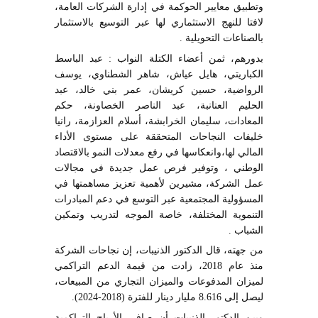
وتطبيق معايير الحوكمة في إدارة الشركات العامة،
لافتا للنهج الاستثماري لها عبر التوسيع بالاستثمار
بالصناعات التحويلية .
بدورهم، ثمن أعضاء الكتلة النواب : عبد الباسط
الكباريتي، هايل عياش، شاهر الشطناوي، يوسف
الرواضية، حسين كريشان، عمر بني خالد، عبد
الحليم العنانبة، عبد الناصر الخصاونة، حكم
المعادات، سليمان الخرابشة، أسلام العزازمة، رانيا
خليفات النجاحات المتحققة على مستوى الأداء
المالي لها،وانعكاسها في رفع معدلات النمو بالاقتصاد
الوطني ، وتوفير فرص عمل جديدة في مجالات
عمل الشركة، مشيرين لأهمية تعزيز مساهمتها في
المسؤولية المجتمعية عبر التوسع في دعم المبادرات
التنموية المختلفة، خاصة الموجه لتدريب وتمكين
الشباب .
من جهته، قال الدكتور الذنيبات، إن نجاحات الشركة
منذ عام 2018، زادت من قيمة الدعم التراكمي
لميزان المدفوعات والميزان التجاري من المبيعات،
ليصل إلى 8.616 مليار دينار للفترة (2018-2024).
وبين الدكتور الذنيبات أن صافي الأرباح التراكمية