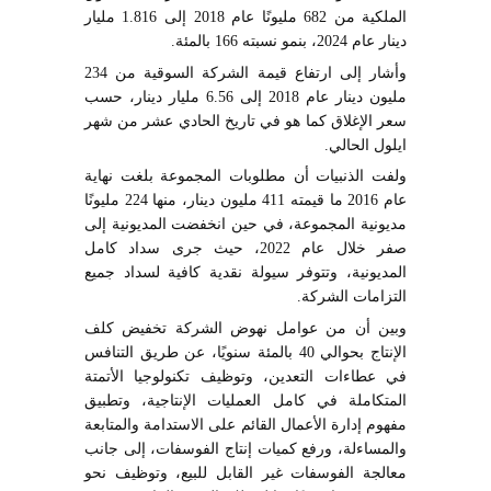
الملكية من 682 مليونًا عام 2018 إلى 1.816 مليار
دينار عام 2024، بنمو نسبته 166 بالمئة.
وأشار إلى ارتفاع قيمة الشركة السوقية من 234
مليون دينار عام 2018 إلى 6.56 مليار دينار، حسب
سعر الإغلاق كما هو في تاريخ الحادي عشر من شهر
ايلول الحالي.
ولفت الذنبيات أن مطلوبات المجموعة بلغت نهاية
عام 2016 ما قيمته 411 مليون دينار، منها 224 مليونًا
مديونية المجموعة، في حين انخفضت المديونية إلى
صفر خلال عام 2022، حيث جرى سداد كامل
المديونية، وتتوفر سيولة نقدية كافية لسداد جميع
التزامات الشركة.
وبين أن من عوامل نهوض الشركة تخفيض كلف
الإنتاج بحوالي 40 بالمئة سنويًا، عن طريق التنافس
في عطاءات التعدين، وتوظيف تكنولوجيا الأتمتة
المتكاملة في كامل العمليات الإنتاجية، وتطبيق
مفهوم إدارة الأعمال القائم على الاستدامة والمتابعة
والمساءلة، ورفع كميات إنتاج الفوسفات، إلى جانب
معالجة الفوسفات غير القابل للبيع، وتوظيف نحو