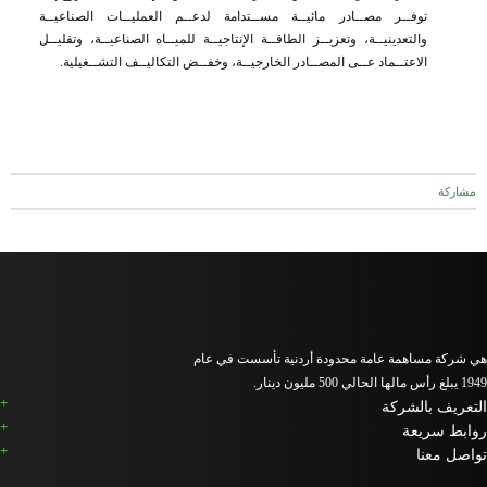
توفــر مصــادر مائيــة مســتدامة لدعــم العمليــات الصناعيــة
والتعدينيــة، وتعزيــز الطاقــة الإنتاجيــة للميــاه الصناعيــة، وتقليــل
الاعتــماد عــى المصــادر الخارجيــة، وخفــض التكاليــف التشــغيلية.
مشاركة
هي شركة مساهمة عامة محدودة أردنية تأسست في عام
1949 يبلغ رأس مالها الحالي 500 مليون دينار.
التعريف بالشركة
روابط سريعة
تواصل معنا