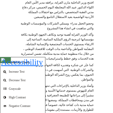
افتتح وزير الداخلية مازن الفراية، يرافقه مدير الأمن العام
اللواء الدكتور عبيد الله المعايطة اليوم الخميس، مركز دفاع
مدني العقبة المتخصص، بالتزامن مع احتفالات المملكة
الأردنية الهاشمية بعيد الاستقلال التاسع والسبعين.
وحضو الحفل مدراء وممثلي الشركات والمؤسسات الوطنية
والتي ساهمت في انشاء هذا المشروع
وأكد الوزير الفراية أهمية توحيد وتكاتف الجهود الوطنية بكافة
مؤسساتها لترجمة الرؤى الملكية السامية، الساعية إلى
الارتقاء بمستوى الخدمات المجتمعية والإنسانية الشاملة،
المقدّمة للمواطن والداعمة بذات الوقت للاقتصاذ الوطني ،
من خلال بناء منظومة حماية مدنية متكاملة، تضمن استمرارية
هذه الخدمات وفق خطط واستراتيجيات مدروسة ومتكاملة
Open toolbar
Accessibility Tools
كما عبّر عن شكره وتقديره لكافة الجهات والمؤسسات
والشركات الوطنية التي أسهمت في دعم وإنشاء هذا المركز
Increase Text
الحيوي، بما يعكس روح الشراكة الوطنية في خدمة الوطن
والمواطن.
Decrease Text
وأشاد وزير الداخلية بالإجراءات التي تنتهجها مديرية الأمن
Grayscale
العام للنهوض بمستوى خدماتها الأمنية والإنسانية الشاملة،
مشيراً إلى مراعاتها للطبيعة الجغرافية والسكانية المتنوعة
High Contrast
في مدن ومحافظات المملكة، وسعيها الدائم لتوفير منظومة
حماية مدنية ذات كفاءة عالية، خصوصاً في مجالات الاستجابة
Negative Contrast
للطوارئ والأزمات، مستندة إلى مقومات فنية وتكنولوجية