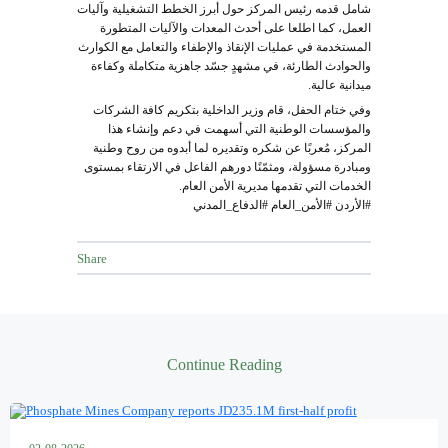
شامل قدمه رئيس المركز حول أبرز الخطط التشغيلية وآليات
العمل، كما اطلعا على أحدث المعدات والآليات المتطورة
المستخدمة في عمليات الإنقاذ والإطفاء والتعامل مع الكوارث
والحوادث الطارئة، في مشهدٍ جسّد جاهزية متكاملة وكفاءة
ميدانية عالية.
وفي ختام الحفل، قام وزير الداخلية بتكريم كافة الشركات
والمؤسسات الوطنية التي أسهمت في دعم وإنشاء هذا
المركز، مُعربًا عن شكره وتقديره لما أبدوه من روح وطنية
ومبادرة مسؤولة، ومثمّنًا دورهم الفاعل في الارتقاء بمستوى
الخدمات التي تقدمها مديرية الأمن العام.
#الأردن #الأمن_العام #الدفاع_المدني
Share
Continue Reading