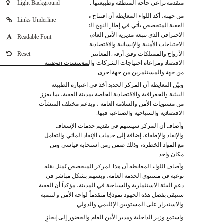
Light Background
متقدمة تراعي حاجة المنطقة وطبيعتها .
من جهته، أكد اللواء المعايطة أن افتتاح مركز دفاع مدني
Links Underline
العقبة المتخصص يأتي في إطار النهج التشاركي والتطويري
الاحترافي الذي تتبعه مديرية الأمن العام، وحرصها على تلبية
Readable Font
الاحتياجات الأمنية والإنسانية والافتصادية ، بما يضمن حماية
الأرواح والممتلكات وفق أرقى المعايير الدولية وتحفيز
Reset
الاقتصاد ومراعاة احتياجات الشركات والمؤسسات الوطنية
من جهة والمستثمرين من جهة اخرى .
وبيّن المعايطة أن المركز الجديد أخذ في اعتباره الطبيعة
البيئية والجغرافية والاقتصادية الخاصة بمدينة العقبة، بما يعزز
من مستويات الأمن والسلامة العامة ، ويدعم مختلف المنشآت
الاقتصادية والسياحية والصناعية فيها.
وأضاف أن المركز سيسهم في تقديم خدمات الإسعاف
والإنقاذ والإطفاء، إضافة إلى خدمات الإنقاذ المائي والتعامل
مع المواد الخطرة، وذلك ضمن زمن استجابة قياسي ومن
مكان واحد.
وأضاف اللواء المعايطة أن هذا المركز المتخصص يُمثل نقلة
نوعية في مستوى الخدمة العامة، ويسهم بشكل مباشر في
دعم البيئة الاستثمارية والسياحية في المدينة، مؤكداً أن العقبة
ستبقى بفضل هذه الجهود نموذجًا متقدماً لواحة الأمن والتنمية
والاستقرار على المستويين الإقليمي والدولي.
واستمع وزير الداخلية ومدير الأمن العام والحضور إلى إيجازٍ