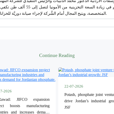
لاردنية الدكتور محمَّد الذنيبات والرَّئيس التَّنفيذي للشَّركة المهند
المشروع الذي من المتوقَّع أن يسهم في زيا
المتخصصة، ويتيح المجال أمام الشَّركة لإجراء صيانة دوريَّة للخزانات القديمة وفق أعلى معايير السلامة.
Continue Reading
22-07-2026
07-2026
Potash, phosphate joint ventu
Rawad: JIFCO expansion
drive Jordan’s industrial gr
ject boosts manufacturing
JSF
ustries and increases demand