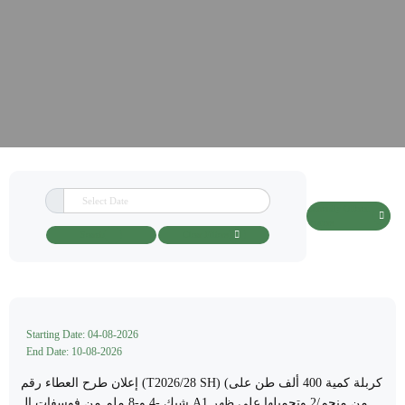
Currently Offered
Tenders
Search
Clear Filters
Starting Date: 04-08-2026
End Date: 10-08-2026
إعلان طرح العطاء رقم (T2026/28 SH) (كربلة كمية 400 ألف طن على
شبك -4 و-8 ملم من فوسفات الـ A1 من منجم/2 وتحميلها على ظهر