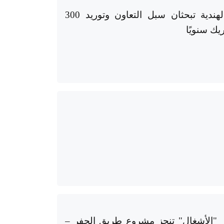
"الفوسفات"و"كورومانديل" الهندية تبحثان سبل التعاون وتوريد 300
ك سنويًا
"الأشغال" تنجز مشروع طريق الجفر –