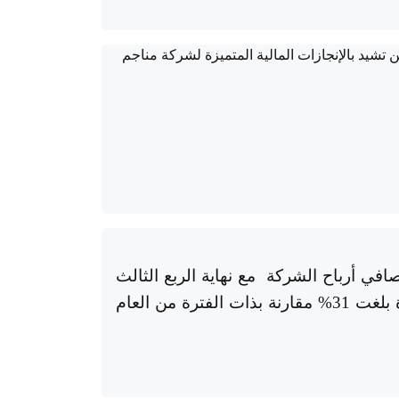
يون دينار صافي أرباح الشركة مع نهاية الربع الثالث
من العام الحالي وبنسبة زيادة بلغت 31% مقارنة بذات الفترة من العام