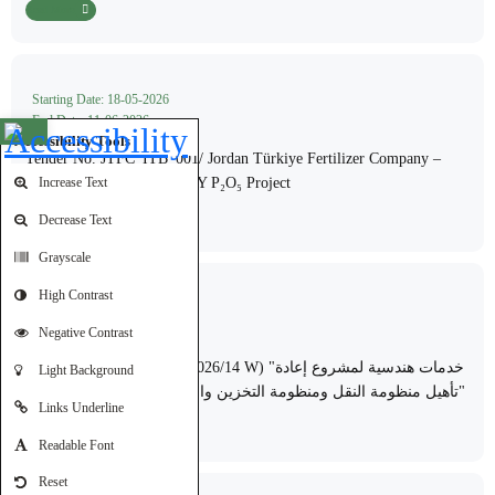
Read More
Starting Date: 18-05-2026
End Date: 11-06-2026
Open toolbar
Accessibility Tools
Tender No. JTFC_ITB_001/ Jordan Türkiye Fertilizer Company –
JTFC "JTFC 300,000 MTPY P₂O₅ Project
Increase Text
Decrease Text
Read More
Grayscale
High Contrast
Starting Date: 12-05-2026
End Date: 18-05-2026
Negative Contrast
اعلان طرح العطاء رقم (T2026/14 W) "خدمات هندسية لمشروع إعادة
Light Background
تأهيل منظومة النقل ومنظومة التخزين والسايلوهات في منجم الأبيض"
Links Underline
Read More
Readable Font
Reset