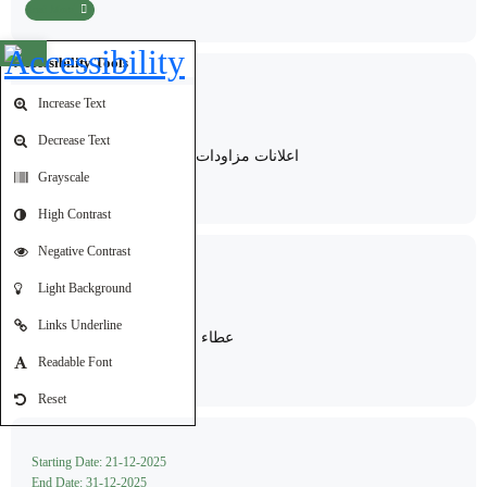
Read More
Open toolbar
Accessibility Tools
Starting Date: 05-01-2026
Increase Text
End Date: 27-01-2026
Decrease Text
اعلانات مزاودات بيع عقارات/ صندوق التوفير
Grayscale
Read More
High Contrast
Negative Contrast
Starting Date: 29-12-2025
Light Background
End Date: 06-01-2026
Links Underline
T2025/65 SHعطاء الخام الشرقي
Readable Font
Read More
Reset
Starting Date: 21-12-2025
End Date: 31-12-2025